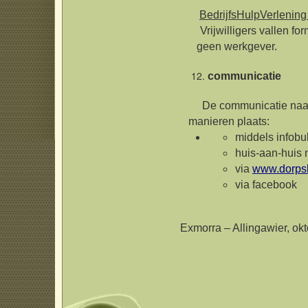
BedrijfsHulpVerlenin
Vrijwilligers vallen for
geen werkgever.
communicatie
De communicatie naar d
manieren plaats:
middels infobul
huis-aan-huis 
via
www.dorpsh
via facebook
Exmorra – Allingawier, ok