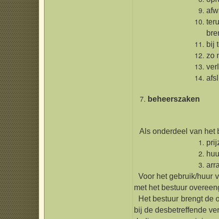
afw
ter
bre
bij
zo 
ver
afs
beheerszaken
Als onderdeel van het beh
pri
huu
arr
Voor het gebruik/huur van
met het bestuur overeen
Het bestuur brengt de o
bij de desbetreffende ver