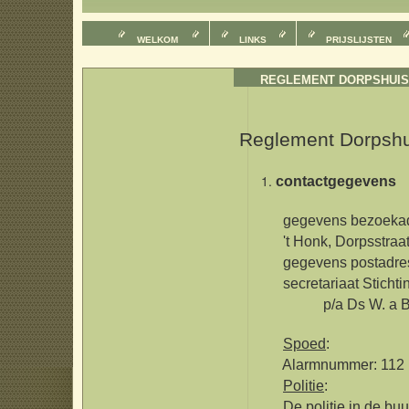
WELKOM
LINKS
PRIJSLIJSTEN
REGLEMENT DORPSHUIS
Reglement Dorpshui
contactgegevens
gegevens bezoekad
't Honk, Dorpsstraat 
gegevens postadres
secretariaat Stichting 
p/a Ds W. a Brakels
Spoed
:
Alarmnummer: 112 (g
Politie
:
De politie in de buur